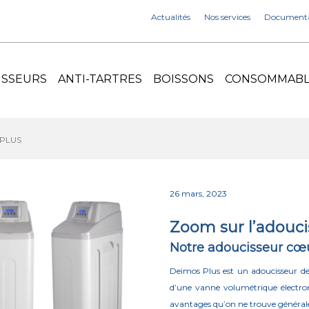
Actualités
Nos services
Documenta
ISSEURS
ANTI-TARTRES
BOISSONS
CONSOMMABLE
 PLUS
26 mars, 2023
Zoom sur l’adouc
Notre adoucisseur c
Deimos Plus est un adoucisseur de 
d’une vanne volumétrique électron
avantages qu’on ne trouve générale