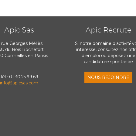
Apic Sas
Apic Recrute
1 rue Georges Méliès
Si notre domaine d’activité́ v
C du Bois Rochefort
intéresse, consultez nos off
0 Cormeilles en Parisis
d’emploi ou déposez une
candidature spontanée
Tél : 01.30.25.99.69
NOUS REJOINDRE
info@apicsas.com