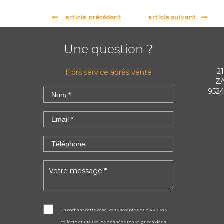
article précédent
article suivant
Une question ?
2
Hors service après vente
ZA
9524
En cochant cette case, vous acceptez que APICsas
collecte et utilise les données renseignées dans