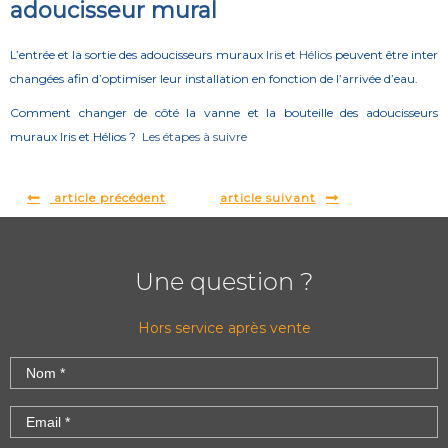
adoucisseur mural
L’entrée et la sortie des adoucisseurs muraux
Iris
et
Hélios
peuvent être inter
changées afin d’optimiser leur installation en fonction de l’arrivée d’eau.
Comment changer de côté la vanne et la bouteille des adoucisseurs
muraux Iris et Hélios ?
Les étapes à suivre
article précédent
article suivant
Une question ?
Hors service après vente