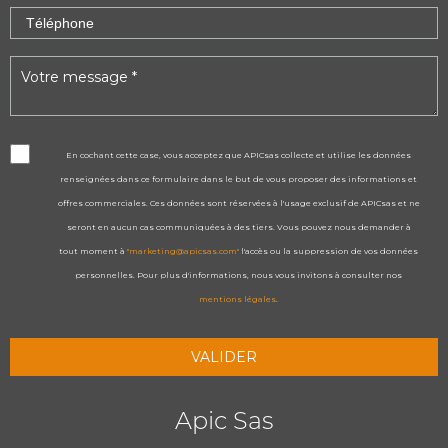
En cochant cette case, vous acceptez que APICsas collecte et utilise les données
renseignées dans ce formulaire dans le but de vous proposer des informations et
offres commerciales. Ces données sont réservées à l'usage exclusif de APICsas et ne
seront en aucun cas communiquées à des tiers. Vous pouvez nous demander à
tout moment à
"marketing@apicsas.com"
l'accès ou la suppression de vos données
personnelles. Pour plus d'informations, nous vous invitons à consulter nos
mentions légales
.
Apic Sas