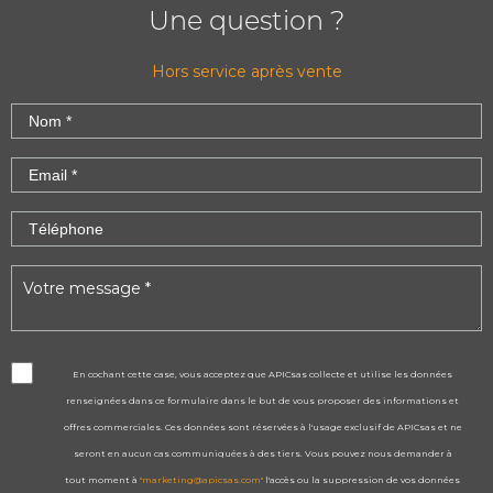
Une question ?
Hors service après vente
En cochant cette case, vous acceptez que APICsas collecte et utilise les données
renseignées dans ce formulaire dans le but de vous proposer des informations et
offres commerciales. Ces données sont réservées à l'usage exclusif de APICsas et ne
seront en aucun cas communiquées à des tiers. Vous pouvez nous demander à
tout moment à
"marketing@apicsas.com"
l'accès ou la suppression de vos données