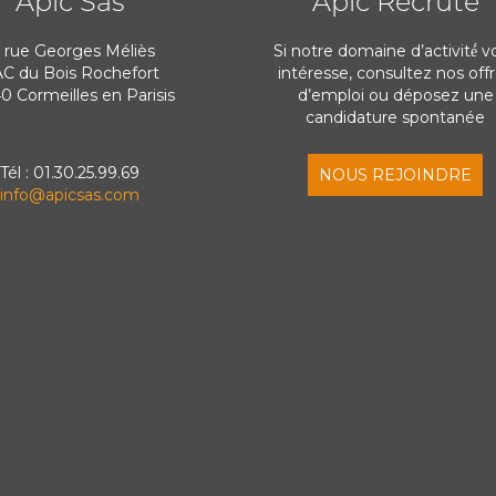
Apic Sas
Apic Recrute
1 rue Georges Méliès
Si notre domaine d’activité́ v
C du Bois Rochefort
intéresse, consultez nos off
0 Cormeilles en Parisis
d’emploi ou déposez une
candidature spontanée
Tél : 01.30.25.99.69
NOUS REJOINDRE
info@apicsas.com