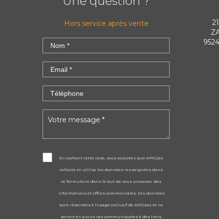
Une question ?
2
Hors service après vente
ZA
9524
En cochant cette case, vous acceptez que APICsas
collecte et utilise les données renseignées dans
ce formulaire dans le but de vous proposer des
informations et offres commerciales. Ces données
sont réservées à l'usage exclusif de APICsas et ne
seront en aucun cas communiquées à des tiers.