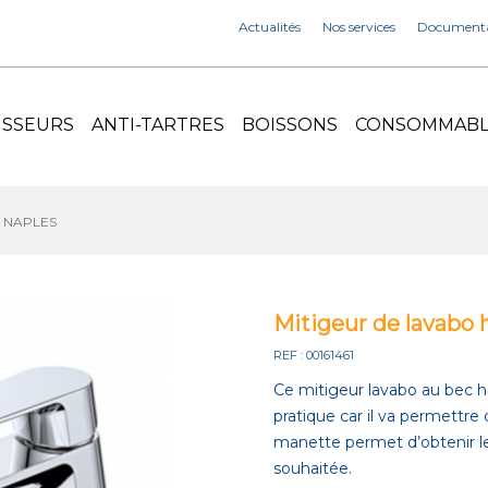
Actualités
Nos services
Documenta
ISSEURS
ANTI-TARTRES
BOISSONS
CONSOMMABLE
né NAPLES
Mitigeur de lavabo
REF : 00161461
Ce mitigeur lavabo au bec h
pratique car il va permettre 
manette permet d’obtenir le
souhaitée.