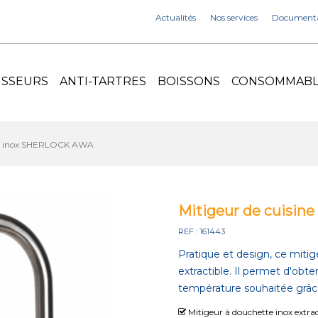
Actualités
Nos services
Documenta
ISSEURS
ANTI-TARTRES
BOISSONS
CONSOMMABLE
tte inox SHERLOCK AWA
Mitigeur de cuisin
REF : 161443
Pratique et design, ce miti
extractible. Il permet d'obte
température souhaitée grâc
Mitigeur à douchette inox extract