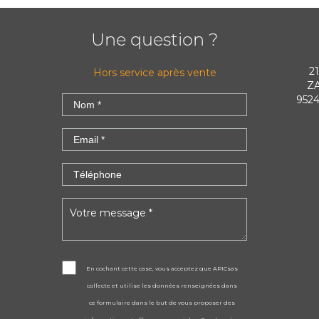
Une question ?
2
Hors service après vente
ZA
9524
En cochant cette case, vous acceptez que APICsas
collecte et utilise les données renseignées dans
ce formulaire dans le but de vous proposer des