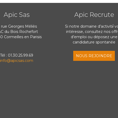
Apic Sas
Apic Recrute
1 rue Georges Méliès
Si notre domaine d’activité́ v
C du Bois Rochefort
intéresse, consultez nos off
0 Cormeilles en Parisis
d’emploi ou déposez une
candidature spontanée
Tél : 01.30.25.99.69
NOUS REJOINDRE
info@apicsas.com