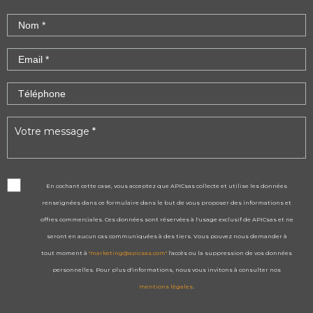
En cochant cette case, vous acceptez que APICsas collecte et utilise les données
renseignées dans ce formulaire dans le but de vous proposer des informations et
offres commerciales. Ces données sont réservées à l'usage exclusif de APICsas et ne
seront en aucun cas communiquées à des tiers. Vous pouvez nous demander à
tout moment à
"marketing@apicsas.com"
l'accès ou la suppression de vos données
personnelles. Pour plus d'informations, nous vous invitons à consulter nos
mentions légales
.