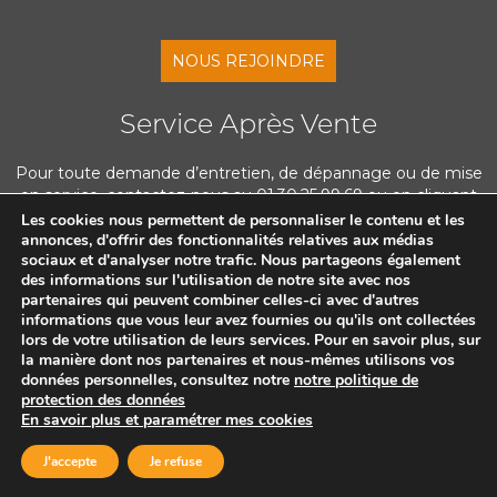
NOUS REJOINDRE
Service Après Vente
Pour toute demande d’entretien, de dépannage ou de mise
en service, contactez-nous au 01.30.25.99.69 ou en cliquant
ci-dessous
Les cookies nous permettent de personnaliser le contenu et les
annonces, d'offrir des fonctionnalités relatives aux médias
sociaux et d'analyser notre trafic. Nous partageons également
des informations sur l'utilisation de notre site avec nos
NOUS CONTACTER
partenaires qui peuvent combiner celles-ci avec d'autres
informations que vous leur avez fournies ou qu'ils ont collectées
lors de votre utilisation de leurs services. Pour en savoir plus, sur
la manière dont nos partenaires et nous-mêmes utilisons vos
données personnelles, consultez notre
notre politique de
protection des données
©APIC SAS 2025 -
Mentions légales
-
Politique de protection des données
En savoir plus et paramétrer mes cookies
personnelles
-
Formulaire de rétractation
-
Politique de confidentialité
-
J'accepte
Je refuse
création :
dites-le.com