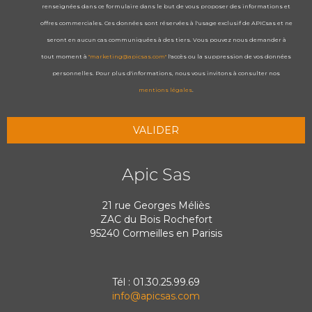
renseignées dans ce formulaire dans le but de vous proposer des informations et
offres commerciales. Ces données sont réservées à l'usage exclusif de APICsas et ne
seront en aucun cas communiquées à des tiers. Vous pouvez nous demander à
tout moment à
"marketing@apicsas.com"
l'accès ou la suppression de vos données
personnelles. Pour plus d'informations, nous vous invitons à consulter nos
mentions légales
.
Apic Sas
21 rue Georges Méliès
ZAC du Bois Rochefort
95240 Cormeilles en Parisis
Tél : 01.30.25.99.69
info@apicsas.com