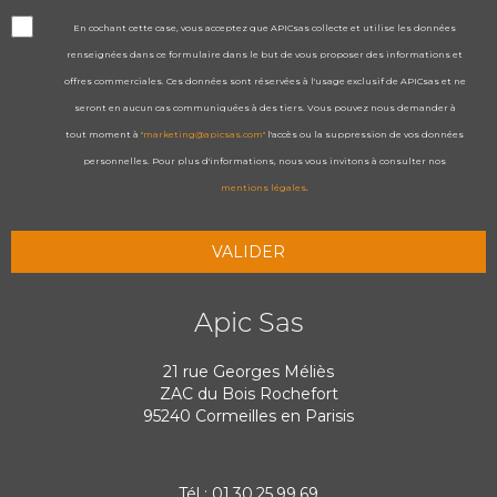
En cochant cette case, vous acceptez que APICsas collecte et utilise les données
renseignées dans ce formulaire dans le but de vous proposer des informations et
offres commerciales. Ces données sont réservées à l'usage exclusif de APICsas et ne
seront en aucun cas communiquées à des tiers. Vous pouvez nous demander à
tout moment à
"marketing@apicsas.com"
l'accès ou la suppression de vos données
personnelles. Pour plus d'informations, nous vous invitons à consulter nos
mentions légales
.
Apic Sas
21 rue Georges Méliès
ZAC du Bois Rochefort
95240 Cormeilles en Parisis
Tél : 01.30.25.99.69