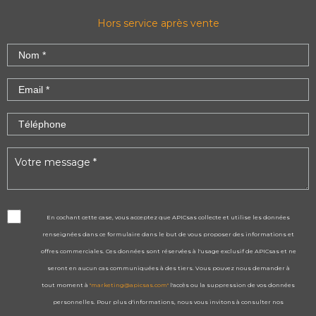
Hors service après vente
En cochant cette case, vous acceptez que APICsas collecte et utilise les données
renseignées dans ce formulaire dans le but de vous proposer des informations et
offres commerciales. Ces données sont réservées à l'usage exclusif de APICsas et ne
seront en aucun cas communiquées à des tiers. Vous pouvez nous demander à
tout moment à
"marketing@apicsas.com"
l'accès ou la suppression de vos données
personnelles. Pour plus d'informations, nous vous invitons à consulter nos