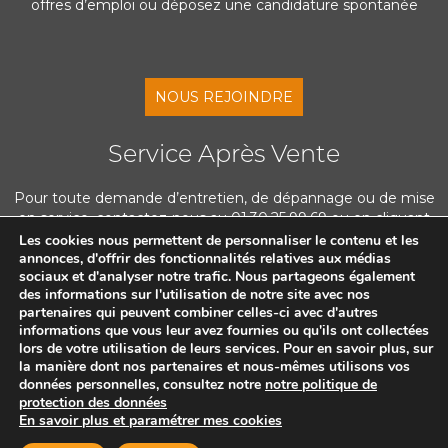
offres d’emploi ou déposez une candidature spontanée
NOUS REJOINDRE
Service Après Vente
Pour toute demande d’entretien, de dépannage ou de mise
en service, contactez-nous au 01.30.25.99.69 ou en cliquant
ci-dessous
Les cookies nous permettent de personnaliser le contenu et les
annonces, d'offrir des fonctionnalités relatives aux médias
sociaux et d'analyser notre trafic. Nous partageons également
des informations sur l'utilisation de notre site avec nos
NOUS CONTACTER
partenaires qui peuvent combiner celles-ci avec d'autres
informations que vous leur avez fournies ou qu'ils ont collectées
lors de votre utilisation de leurs services. Pour en savoir plus, sur
la manière dont nos partenaires et nous-mêmes utilisons vos
données personnelles, consultez notre
notre politique de
protection des données
©APIC SAS 2025 -
Mentions légales
-
Politique de protection des données
En savoir plus et paramétrer mes cookies
personnelles
-
Formulaire de rétractation
-
Politique de confidentialité
-