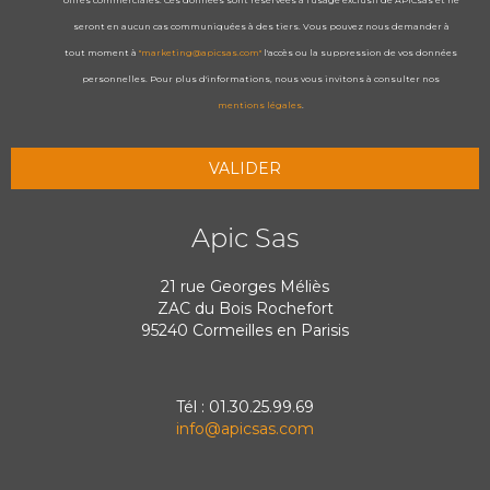
offres commerciales. Ces données sont réservées à l'usage exclusif de APICsas et ne
seront en aucun cas communiquées à des tiers. Vous pouvez nous demander à
tout moment à
"marketing@apicsas.com"
l'accès ou la suppression de vos données
personnelles. Pour plus d'informations, nous vous invitons à consulter nos
mentions légales
.
Apic Sas
21 rue Georges Méliès
ZAC du Bois Rochefort
95240 Cormeilles en Parisis
Tél : 01.30.25.99.69
info@apicsas.com